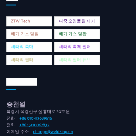
ZTW Tech
다중 오염물질 제거
배기 가스 탈질
배기 가스 탈황
세라믹 촉매
세라믹 촉매 필터
세라믹 필터
세라믹 필터 튜브
연락처 주소
중천윌
북경시 석경산구 실흥대로 30호원
전화：
+86 010-53689616
전화：
+86 15110067832
이메일 주소：
changn@weldking.cn